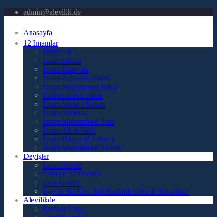
admin@alevilik.de
Anasayfa
12 Imamlar
Imam Ali
Imam Hasan
Imam Huseyin
Imam Zeynel-i Abidin
İmam Muhammed Bakır
İmam Cafer-i Sadık
İmam Musa-i Kazım
Imam Ali Rıza
İmam Muhammed Taki
İmam Ali-el Naki
İmam Hasan-ül Asker-i
İmam Muhammed Mehdi
Deyişler
Lanet Yezide
Cem de 12 Hizmet
Asik Gülabi
Ege’de İki Köy Biri Bademler biri de Yakapinar
Alevilikde…
Kerbela Olayı