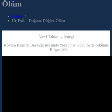
Ölüm
Home
/
Üç Eşik – Doğum, Düğün, Ölüm
Alevi Tahtaci gelenegi
Köyüm Izmir´in Bayindir ilcesinde Yakapinar Köyü´m de cekilmis
bir Belgeseldir