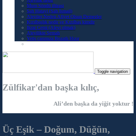
Alevilik nedir
Mum Söndü iftirasi
Şah Hatayi (Şah İsmail)
Aleviler Neden Afiyet Olsun Demezler
Kızılbaşlık nedir ve Kızılbaş kimdir
Ikrar Cemi (Alevi olmak)
Alevilikte Semah
Yetiş carımıza Bozatlı Hızır
Toggle navigation
Zülfikar'dan başka kılıç,
Ali’den başka da yiğit yoktur !
Üç Eşik – Doğum, Düğün,